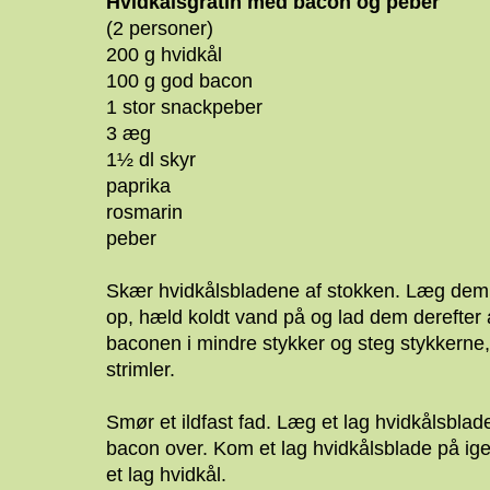
Hvidkålsgratin med bacon og peber
(2 personer)
200 g hvidkål
100 g god bacon
1 stor snackpeber
3 æg
1½ dl skyr
paprika
rosmarin
peber
Skær hvidkålsbladene af stokken. Læg dem 
op, hæld koldt vand på og lad dem derefter a
baconen i mindre stykker og steg stykkerne, 
strimler.
Smør et ildfast fad. Læg et lag hvidkålsblad
bacon over. Kom et lag hvidkålsblade på ig
et lag hvidkål.