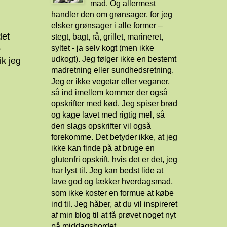
mad. Og allermest
handler den om grønsager, for jeg
elsker grønsager i alle former –
det
stegt, bagt, rå, grillet, marineret,
syltet - ja selv kogt (men ikke
o
udkogt). Jeg følger ikke en bestemt
ik jeg
madretning eller sundhedsretning.
Jeg er ikke vegetar eller veganer,
så ind imellem kommer der også
opskrifter med kød. Jeg spiser brød
og kage lavet med rigtig mel, så
den slags opskrifter vil også
forekomme. Det betyder ikke, at jeg
ikke kan finde på at bruge en
glutenfri opskrift, hvis det er det, jeg
har lyst til. Jeg kan bedst lide at
lave god og lækker hverdagsmad,
som ikke koster en formue at købe
ind til. Jeg håber, at du vil inspireret
af min blog til at få prøvet noget nyt
på middagsbordet.