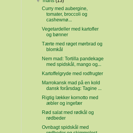
▼
marts
(13)
Curry med aubergine,
tomater, broccoli og
cashewnø...
Vegetardeller med kartofler
og bønner
Tærte med røget mørbrad og
blomkål
Nem mad: Tortilla pandekage
med spidskål, mango og...
Kartoffelgryde med rodfrugter
Marrokansk mad på en kold
dansk forårsdag: Tagine ...
Rigtig lækker kornotto med
æbler og ingefær
Rød salat med rødkål og
rødbeder
Ovnbagt spidskål med
rødbeder og skimmelost