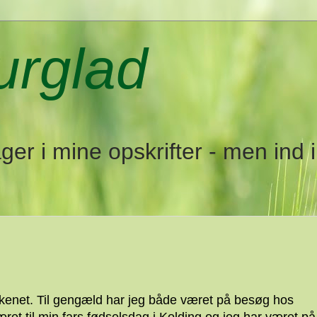
urglad
er i mine opskrifter - men ind 
økkenet. Til gengæld har jeg både været på besøg hos