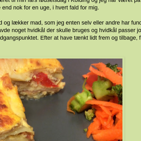
ret til min fars fødselsdag i Kolding og jeg har været på
 end nok for en uge, i hvert fald for mig.
god og lækker mad, som jeg enten selv eller andre har fun
avde noget hvidkål der skulle bruges og hvidkål passer j
angspunktet. Efter at have tænkt lidt frem og tilbage, f