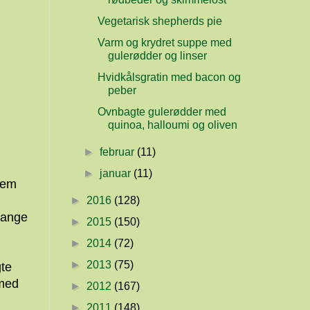
Vegetarisk shepherds pie
Varm og krydret suppe med
gulerødder og linser
Hvidkålsgratin med bacon og
peber
Ovnbagte gulerødder med
quinoa, halloumi og oliven
►
februar
(11)
►
januar
(11)
dem
►
2016
(128)
 lange
►
2015
(150)
►
2014
(72)
►
2013
(75)
gte
 med
►
2012
(167)
►
2011
(148)