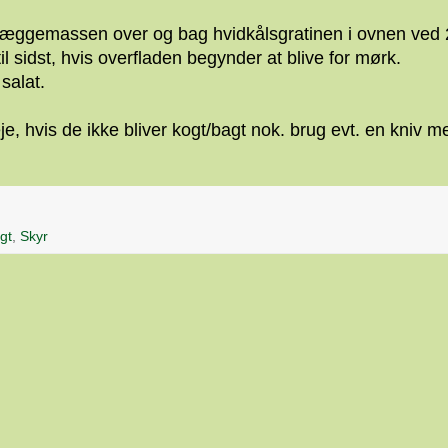
 æggemassen over og bag hvidkålsgratinen i ovnen ved
il sidst, hvis overfladen begynder at blive for mørk.
salat.
e, hvis de ikke bliver kogt/bagt nok. brug evt. en kniv m
gt
,
Skyr